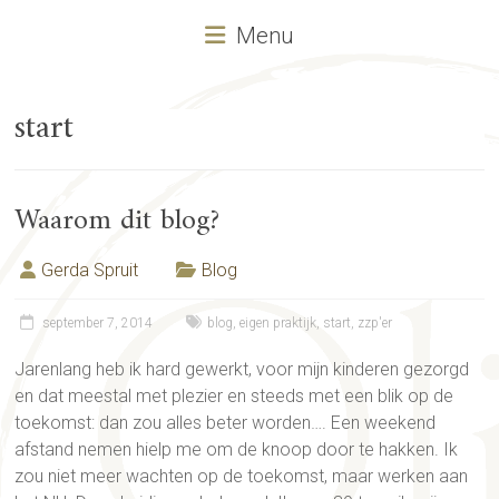
Menu
start
Waarom dit blog?
Gerda Spruit
Blog
september 7, 2014
blog
,
eigen praktijk
,
start
,
zzp'er
Jarenlang heb ik hard gewerkt, voor mijn kinderen gezorgd
en dat meestal met plezier en steeds met een blik op de
toekomst: dan zou alles beter worden…. Een weekend
afstand nemen hielp me om de knoop door te hakken. Ik
zou niet meer wachten op de toekomst, maar werken aan