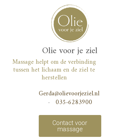
Skip
to
content
Olie voor je ziel
Massage helpt om de verbinding
tussen het lichaam en de ziel te
herstellen
Gerda@olievoorjeziel.nl
-
035-6283900
Contact voor
massage