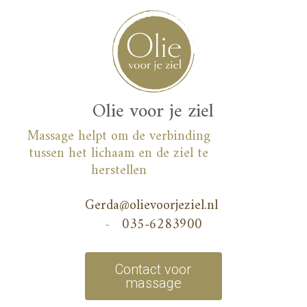
Skip
to
content
Olie voor je ziel
Massage helpt om de verbinding
tussen het lichaam en de ziel te
herstellen
Gerda@olievoorjeziel.nl
-
035-6283900
Contact voor
massage