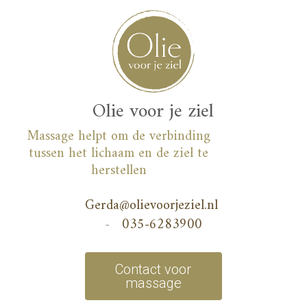
Skip
to
content
Olie voor je ziel
Massage helpt om de verbinding
tussen het lichaam en de ziel te
herstellen
Gerda@olievoorjeziel.nl
-
035-6283900
Contact voor
massage