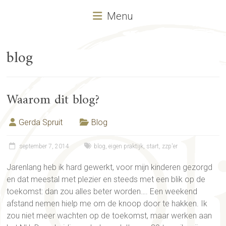
Menu
blog
Waarom dit blog?
Gerda Spruit
Blog
september 7, 2014
blog
,
eigen praktijk
,
start
,
zzp'er
Jarenlang heb ik hard gewerkt, voor mijn kinderen gezorgd
en dat meestal met plezier en steeds met een blik op de
toekomst: dan zou alles beter worden…. Een weekend
afstand nemen hielp me om de knoop door te hakken. Ik
zou niet meer wachten op de toekomst, maar werken aan